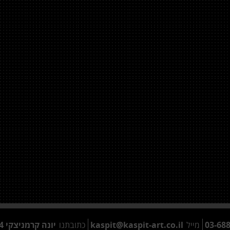
03-68
מייל
kaspit@kaspit-art.co.il
כתובתנו
יונה קרמניצקי 14, קומה ג, תל אביב.