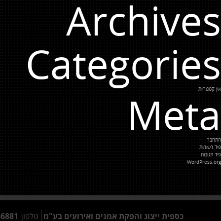
Archives
Categories
אין קטגוריות
Meta
התחבר
פיד רשומות
פיד תגובות
WordPress.org
כספית ייצוג והפקת אמנים ואירועים בע"מ
טלפון
86881