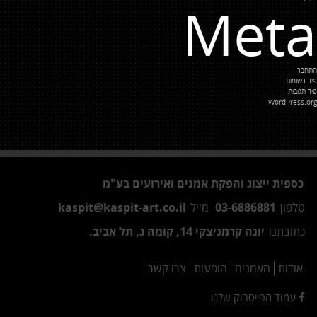
Meta
התחבר
פיד רשומות
פיד תגובות
WordPress.org
כספית ייצוג והפקת אמנים ואירועים בע"מ
טלפון
03-6886881
מייל
kaspit@kaspit-art.co.il
כתובתנו
יונה קרמניצקי 14, קומה ג, תל אביב.
אודות
האמנים
הופעות
צרו קשר
עמוד הפייסבוק שלנו