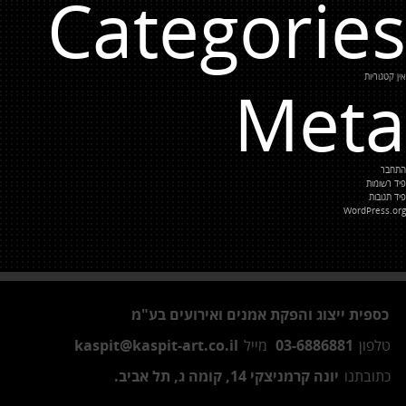
Categories
אין קטגוריות
Meta
התחבר
פיד רשומות
פיד תגובות
WordPress.org
כספית ייצוג והפקת אמנים ואירועים בע"מ
טלפון
03-6886881
מייל
kaspit@kaspit-art.co.il
כתובתנו
יונה קרמניצקי 14, קומה ג, תל אביב.