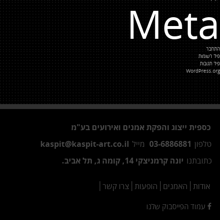
Meta
התחבר
פיד רשומות
פיד תגובות
WordPress.org
כספית ייצוג והפקת אמנים ואירועים בע"מ
טלפון
03-6886881
מייל
kaspit@kaspit-art.co.il
כתובתנו
יונה קרמניצקי 14, קומה ג, תל אביב.
אודות
האמנים
הופעות
צרו קשר
עמוד הפייסבוק שלנו