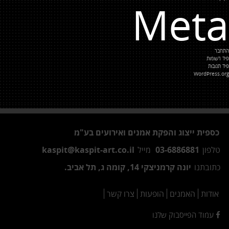
Meta
התחבר
פיד רשומות
פיד תגובות
WordPress.org
כספית ייצוג והפקת אמנים ואירועים בע"מ
טלפון
03-6886881
מייל
kaspit@kaspit-art.co.il
כתובתנו
יונה קרמניצקי 14, קומה ג, תל אביב.
אודות
האמנים
הופעות
צרו קשר
עמוד הפייסבוק שלנו