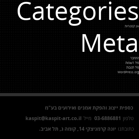
Categories
אין קטגוריות
Meta
התחבר
פיד רשומות
פיד תגובות
WordPress.org
כספית ייצוג והפקת אמנים ואירועים בע"מ
טלפון
03-6886881
מייל
kaspit@kaspit-art.co.il
כתובתנו
יונה קרמניצקי 14, קומה ג, תל אביב.