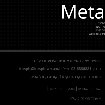
Meta
התחבר
פיד רשומות
פיד תגובות
WordPress.org
כספית ייצוג והפקת אמנים ואירועים בע"מ
טלפון
03-6886881
מייל
kaspit@kaspit-art.co.il
כתובתנו
יונה קרמניצקי 14, קומה ג, תל אביב.
אודות
האמנים
הופעות
צרו קשר
עמוד הפייסבוק שלנו