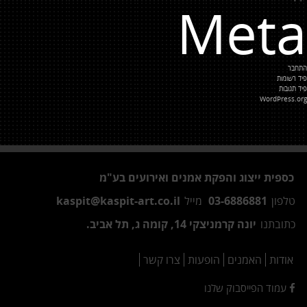
Meta
התחבר
פיד רשומות
פיד תגובות
WordPress.org
כספית ייצוג והפקת אמנים ואירועים בע"מ
טלפון
03-6886881
מייל
kaspit@kaspit-art.co.il
כתובתנו
יונה קרמניצקי 14, קומה ג, תל אביב.
אודות
האמנים
הופעות
צרו קשר
עמוד הפייסבוק שלנו