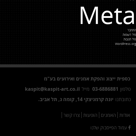
Meta
התחבר
פיד רשומות
פיד תגובות
WordPress.org
כספית ייצוג והפקת אמנים ואירועים בע"מ
טלפון
03-6886881
מייל
kaspit@kaspit-art.co.il
כתובתנו
יונה קרמניצקי 14, קומה ג, תל אביב.
אודות
האמנים
הופעות
צרו קשר
עמוד הפייסבוק שלנו