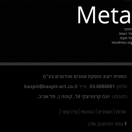
Meta
התחבר
פיד רשומות
פיד תגובות
WordPress.org
כספית ייצוג והפקת אמנים ואירועים בע"מ
טלפון
03-6886881
מייל
kaspit@kaspit-art.co.il
כתובתנו
יונה קרמניצקי 14, קומה ג, תל אביב.
אודות
האמנים
הופעות
צרו קשר
עמוד הפייסבוק שלנו