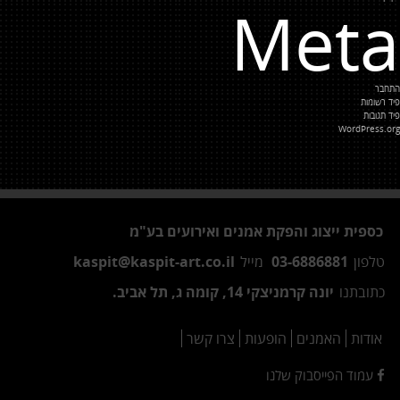
Meta
התחבר
פיד רשומות
פיד תגובות
WordPress.org
כספית ייצוג והפקת אמנים ואירועים בע"מ
טלפון
03-6886881
מייל
kaspit@kaspit-art.co.il
כתובתנו
יונה קרמניצקי 14, קומה ג, תל אביב.
אודות
האמנים
הופעות
צרו קשר
עמוד הפייסבוק שלנו