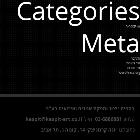
Categories
אין קטגוריות
Meta
התחבר
פיד רשומות
פיד תגובות
WordPress.org
כספית ייצוג והפקת אמנים ואירועים בע"מ
טלפון
03-6886881
מייל
kaspit@kaspit-art.co.il
כתובתנו
יונה קרמניצקי 14, קומה ג, תל אביב.