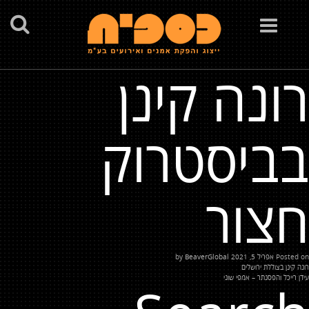
Toggle
navigation
רונה קינן
בביסטרוק
חצור
Posted on
אפריל 5, 2021
by
BeaverGlobal
יווט
רונה קינן בצוללת ירושלים
עידן רייכל והפסנתר – אמפי שוני