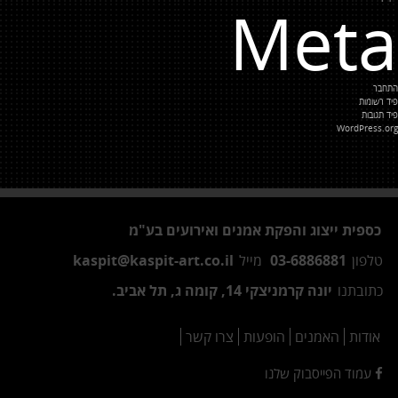
Meta
התחבר
פיד רשומות
פיד תגובות
WordPress.org
כספית ייצוג והפקת אמנים ואירועים בע"מ
טלפון
03-6886881
מייל
kaspit@kaspit-art.co.il
כתובתנו
יונה קרמניצקי 14, קומה ג, תל אביב.
אודות
האמנים
הופעות
צרו קשר
עמוד הפייסבוק שלנו