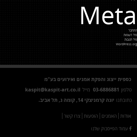
Meta
התחבר
פיד רשומות
פיד תגובות
WordPress.org
כספית ייצוג והפקת אמנים ואירועים בע"מ
טלפון
03-6886881
מייל
kaspit@kaspit-art.co.il
כתובתנו
יונה קרמניצקי 14, קומה ג, תל אביב.
אודות
האמנים
הופעות
צרו קשר
עמוד הפייסבוק שלנו