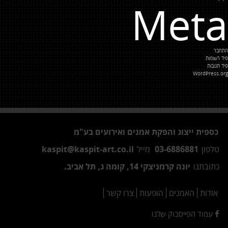
Meta
התחבר
פיד רשומות
פיד תגובות
WordPress.org
כספית ייצוג והפקת אמנים ואירועים בע"מ
טלפון
03-6886881
מייל
kaspit@kaspit-art.co.il
כתובתנו
יונה קרמניצקי 14, קומה ג, תל אביב.
אודות
האמנים
הופעות
צרו קשר
עמוד הפייסבוק שלנו