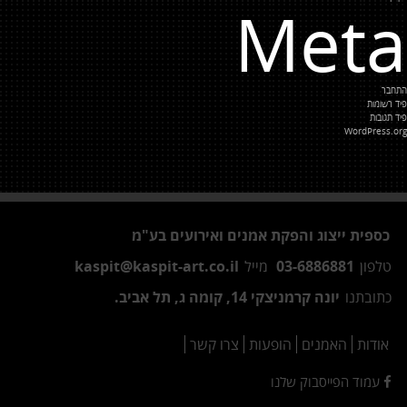
Meta
התחבר
פיד רשומות
פיד תגובות
WordPress.org
כספית ייצוג והפקת אמנים ואירועים בע"מ
טלפון
03-6886881
מייל
kaspit@kaspit-art.co.il
כתובתנו
יונה קרמניצקי 14, קומה ג, תל אביב.
אודות
האמנים
הופעות
צרו קשר
עמוד הפייסבוק שלנו