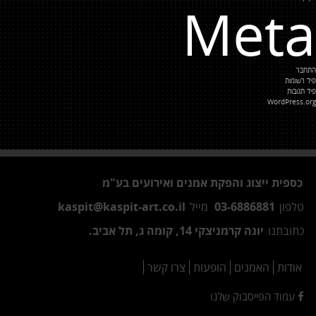
Meta
התחבר
פיד רשומות
פיד תגובות
WordPress.org
כספית ייצוג והפקת אמנים ואירועים בע"מ
טלפון
03-6886881
מייל
kaspit@kaspit-art.co.il
כתובתנו
יונה קרמניצקי 14, קומה ג, תל אביב.
אודות
האמנים
הופעות
צרו קשר
עמוד הפייסבוק שלנו