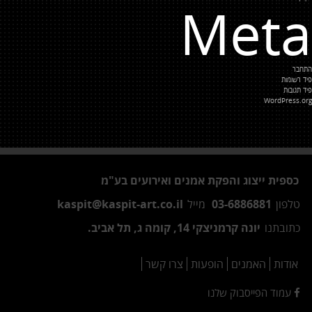
Meta
התחבר
פיד רשומות
פיד תגובות
WordPress.org
כספית ייצוג והפקת אמנים ואירועים בע"מ
טלפון
03-6886881
מייל
kaspit@kaspit-art.co.il
כתובתנו
יונה קרמניצקי 14, קומה ג, תל אביב.
אודות
האמנים
הופעות
צרו קשר
עמוד הפייסבוק שלנו