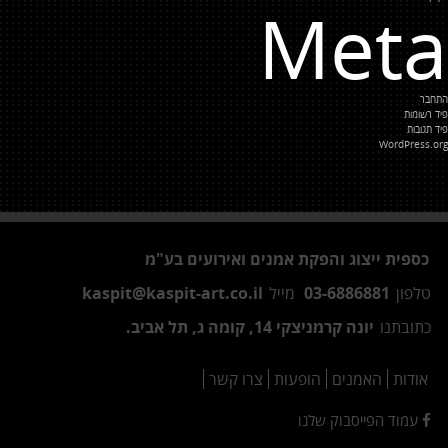
Meta
התחבר
פיד רשומות
פיד תגובות
WordPress.org
כספית ייצוג והפקת אמנים ואירועים בע"מ
טלפון
03-6886881
מייל
kaspit@kaspit-art.co.il
כתובתנו
יונה קרמניצקי 14, קומה ג, תל אביב.
אודות
האמנים
הופעות
צרו קשר
עמוד הפייסבוק שלנו