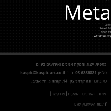
Meta
התחבר
פיד רשומות
פיד תגובות
WordPress.org
כספית ייצוג והפקת אמנים ואירועים בע"מ
טלפון
03-6886881
מייל
kaspit@kaspit-art.co.il
כתובתנו
יונה קרמניצקי 14, קומה ג, תל אביב.
אודות
האמנים
הופעות
צרו קשר
עמוד הפייסבוק שלנו