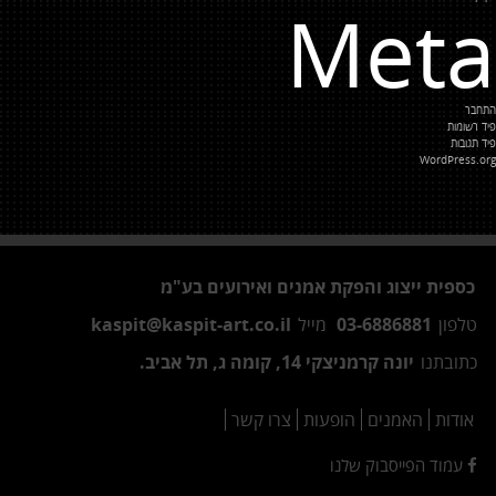
Meta
התחבר
פיד רשומות
פיד תגובות
WordPress.org
כספית ייצוג והפקת אמנים ואירועים בע"מ
טלפון
03-6886881
מייל
kaspit@kaspit-art.co.il
כתובתנו
יונה קרמניצקי 14, קומה ג, תל אביב.
אודות
האמנים
הופעות
צרו קשר
עמוד הפייסבוק שלנו