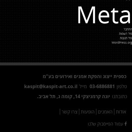
Meta
התחבר
פיד רשומות
פיד תגובות
WordPress.org
כספית ייצוג והפקת אמנים ואירועים בע"מ
טלפון
03-6886881
מייל
kaspit@kaspit-art.co.il
כתובתנו
יונה קרמניצקי 14, קומה ג, תל אביב.
אודות
האמנים
הופעות
צרו קשר
עמוד הפייסבוק שלנו