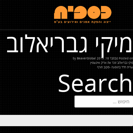
מיקי גבריאלוב ז
Posted on
נובמבר 18, 2019
by
BeaverGlobal
יווט
מיקי גבריאלוב זוכר את אריק איינשטיין
שרית חדד בהופעה -סיבוב חורף
Search
יפוש: