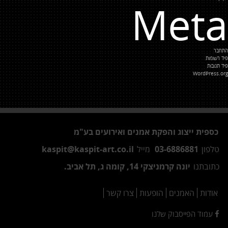
Meta
התחבר
פיד רשומות
פיד תגובות
WordPress.org
כספית ייצוג והפקת אמנים ואירועים בע"מ
טלפון
03-6886881
מייל
kaspit@kaspit-art.co.il
כתובתנו
יונה קרמניצקי 14, קומה ג, תל אביב.
אודות
האמנים
הופעות
צרו קשר
עמוד הפייסבוק שלנו