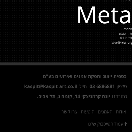
Meta
התחבר
פיד רשומות
פיד תגובות
WordPress.org
כספית ייצוג והפקת אמנים ואירועים בע"מ
טלפון
03-6886881
מייל
kaspit@kaspit-art.co.il
כתובתנו
יונה קרמניצקי 14, קומה ג, תל אביב.
אודות
האמנים
הופעות
צרו קשר
עמוד הפייסבוק שלנו