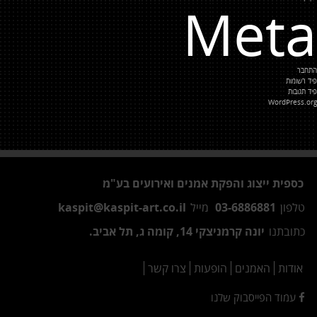
Meta
התחבר
פיד רשומות
פיד תגובות
WordPress.org
כספית ייצוג והפקת אמנים ואירועים בע"מ
טלפון
03-6886881
מייל
kaspit@kaspit-art.co.il
כתובתנו
יונה קרמניצקי 14, קומה ג, תל אביב.
אודות
האמנים
הופעות
צרו קשר
עמוד הפייסבוק שלנו