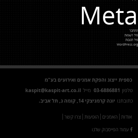
Meta
התחבר
פיד רשומות
פיד תגובות
WordPress.org
כספית ייצוג והפקת אמנים ואירועים בע"מ
טלפון
03-6886881
מייל
kaspit@kaspit-art.co.il
כתובתנו
יונה קרמניצקי 14, קומה ג, תל אביב.
אודות
האמנים
הופעות
צרו קשר
עמוד הפייסבוק שלנו