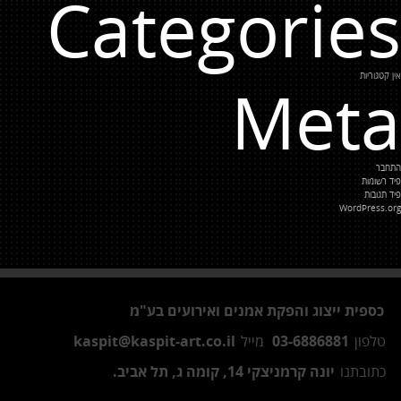
Categories
אין קטגוריות
Meta
התחבר
פיד רשומות
פיד תגובות
WordPress.org
כספית ייצוג והפקת אמנים ואירועים בע"מ
טלפון
03-6886881
מייל
kaspit@kaspit-art.co.il
כתובתנו
יונה קרמניצקי 14, קומה ג, תל אביב.