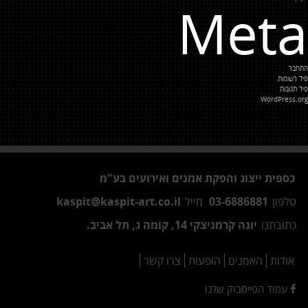
Meta
התחבר
פיד רשומות
פיד תגובות
WordPress.org
כספית ייצוג והפקת אמנים ואירועים בע"מ
טלפון
03-6886881
מייל
kaspit@kaspit-art.co.il
כתובתנו
יונה קרמניצקי 14, קומה ג, תל אביב.
אודות
האמנים
הופעות
צרו קשר
עמוד הפייסבוק שלנו