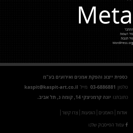
Meta
התחבר
פיד רשומות
פיד תגובות
WordPress.org
כספית ייצוג והפקת אמנים ואירועים בע"מ
טלפון
03-6886881
מייל
kaspit@kaspit-art.co.il
כתובתנו
יונה קרמניצקי 14, קומה ג, תל אביב.
אודות
האמנים
הופעות
צרו קשר
עמוד הפייסבוק שלנו