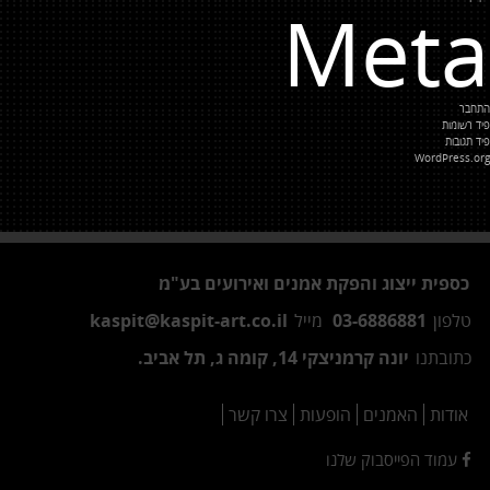
Meta
התחבר
פיד רשומות
פיד תגובות
WordPress.org
כספית ייצוג והפקת אמנים ואירועים בע"מ
טלפון
03-6886881
מייל
kaspit@kaspit-art.co.il
כתובתנו
יונה קרמניצקי 14, קומה ג, תל אביב.
אודות
האמנים
הופעות
צרו קשר
עמוד הפייסבוק שלנו