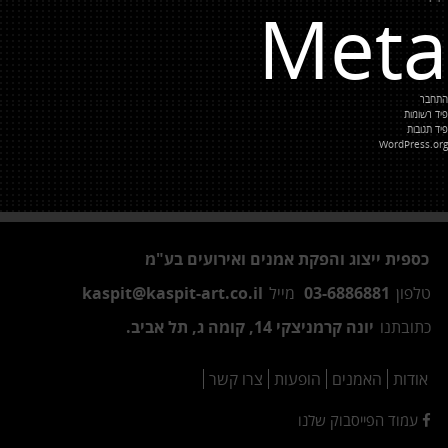
Meta
התחבר
פיד רשומות
פיד תגובות
WordPress.org
כספית ייצוג והפקת אמנים ואירועים בע"מ
טלפון
03-6886881
מייל
kaspit@kaspit-art.co.il
כתובתנו
יונה קרמניצקי 14, קומה ג, תל אביב.
אודות
האמנים
הופעות
צרו קשר
עמוד הפייסבוק שלנו