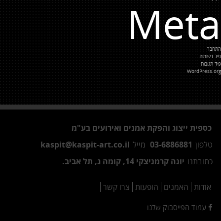
Meta
התחבר
פיד רשומות
פיד תגובות
WordPress.org
כספית ייצוג והפקת אמנים ואירועים בע"מ
טלפון
03-6886881
מייל
kaspit@kaspit-art.co.il
כתובתנו
יונה קרמניצקי 14, קומה ג, תל אביב.
אודות
האמנים
הופעות
צרו קשר
עמוד הפייסבוק שלנו