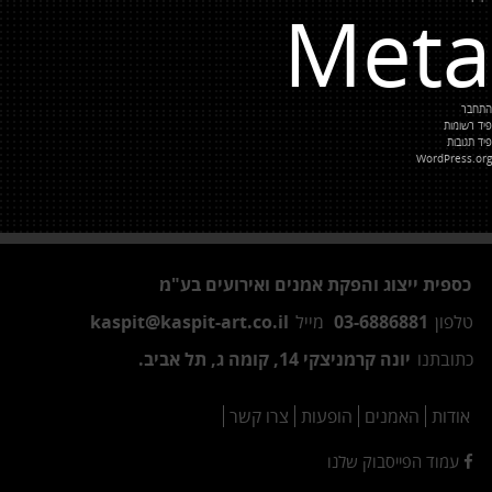
Meta
התחבר
פיד רשומות
פיד תגובות
WordPress.org
כספית ייצוג והפקת אמנים ואירועים בע"מ
טלפון
03-6886881
מייל
kaspit@kaspit-art.co.il
כתובתנו
יונה קרמניצקי 14, קומה ג, תל אביב.
אודות
האמנים
הופעות
צרו קשר
עמוד הפייסבוק שלנו