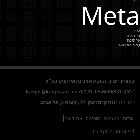
Meta
התחבר
פיד רשומות
פיד תגובות
WordPress.org
כספית ייצוג והפקת אמנים ואירועים בע"מ
טלפון
03-6886881
מייל
kaspit@kaspit-art.co.il
כתובתנו
יונה קרמניצקי 14, קומה ג, תל אביב.
אודות
האמנים
הופעות
צרו קשר
עמוד הפייסבוק שלנו