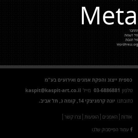
Meta
התחבר
פיד רשומות
פיד תגובות
WordPress.org
כספית ייצוג והפקת אמנים ואירועים בע"מ
טלפון
03-6886881
מייל
kaspit@kaspit-art.co.il
כתובתנו
יונה קרמניצקי 14, קומה ג, תל אביב.
אודות
האמנים
הופעות
צרו קשר
עמוד הפייסבוק שלנו