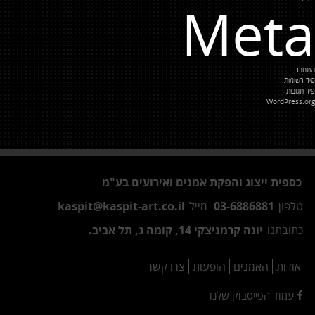
Meta
התחבר
פיד רשומות
פיד תגובות
WordPress.org
כספית ייצוג והפקת אמנים ואירועים בע"מ
טלפון
03-6886881
מייל
kaspit@kaspit-art.co.il
כתובתנו
יונה קרמניצקי 14, קומה ג, תל אביב.
אודות
האמנים
הופעות
צרו קשר
עמוד הפייסבוק שלנו