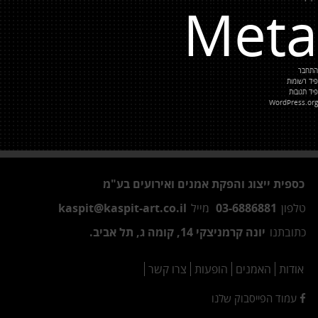
Meta
התחבר
פיד רשומות
פיד תגובות
WordPress.org
כספית ייצוג והפקת אמנים ואירועים בע"מ
טלפון
03-6886881
מייל
kaspit@kaspit-art.co.il
כתובתנו
יונה קרמניצקי 14, קומה ג, תל אביב.
אודות
האמנים
הופעות
צרו קשר
עמוד הפייסבוק שלנו