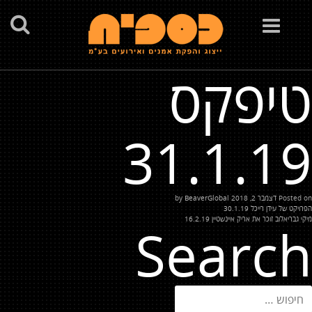
Toggle
navigation
טיפקס
31.1.19
Posted on
דצמבר 2, 2018
by
BeaverGlobal
יווט
הפרויקט של עידן רייכל 30.1.19
מיקי גבריאלוב זוכר את אריק איינשטיין 16.2.19
Search
יפוש: