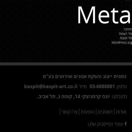
Meta
התחבר
פיד רשומות
פיד תגובות
WordPress.org
כספית ייצוג והפקת אמנים ואירועים בע"מ
טלפון
03-6886881
מייל
kaspit@kaspit-art.co.il
כתובתנו
יונה קרמניצקי 14, קומה ג, תל אביב.
אודות
האמנים
הופעות
צרו קשר
עמוד הפייסבוק שלנו