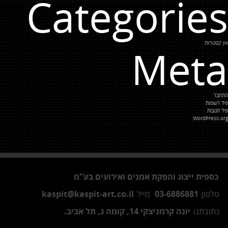
Categories
אין קטגוריות
Meta
התחבר
פיד רשומות
פיד תגובות
WordPress.org
כספית ייצוג והפקת אמנים ואירועים בע"מ
טלפון
03-6886881
מייל
kaspit@kaspit-art.co.il
כתובתנו
יונה קרמניצקי 14, קומה ג, תל אביב.