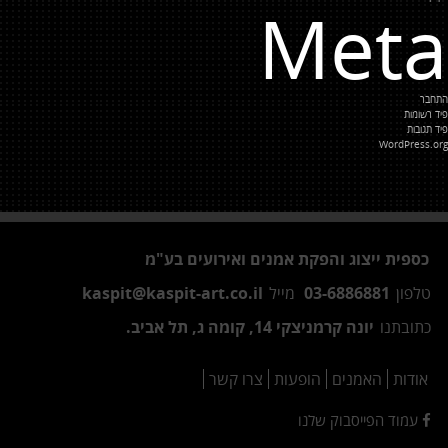
Meta
התחבר
פיד רשומות
פיד תגובות
WordPress.org
כספית ייצוג והפקת אמנים ואירועים בע"מ
טלפון
03-6886881
מייל
kaspit@kaspit-art.co.il
כתובתנו
יונה קרמניצקי 14, קומה ג, תל אביב.
אודות
האמנים
הופעות
צרו קשר
עמוד הפייסבוק שלנו