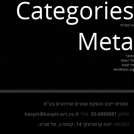
Categories
אין קטגוריות
Meta
התחבר
פיד רשומות
פיד תגובות
WordPress.org
כספית ייצוג והפקת אמנים ואירועים בע"מ
טלפון
03-6886881
מייל
kaspit@kaspit-art.co.il
כתובתנו
יונה קרמניצקי 14, קומה ג, תל אביב.