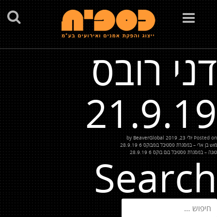
Toggle
navigation
דני רובס
21.9.19
Posted on
יולי 23, 2019
by
BeaverGlobal
יווט
מוש בן ארי – במסגרת פסטיבל בומבוקס 6 28.9.19
טונה – במסגרת פסטיבל בום בוקס 6 28.9.19
Search
יפוש: