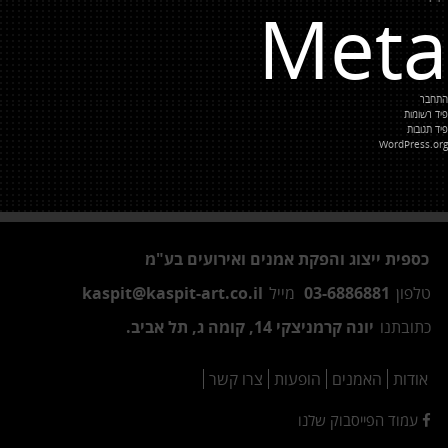
Meta
התחבר
פיד רשומות
פיד תגובות
WordPress.org
כספית ייצוג והפקת אמנים ואירועים בע"מ
טלפון
03-6886881
מייל
kaspit@kaspit-art.co.il
כתובתנו
יונה קרמניצקי 14, קומה ג, תל אביב.
אודות
האמנים
הופעות
צרו קשר
עמוד הפייסבוק שלנו