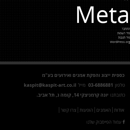
Meta
התחבר
פיד רשומות
פיד תגובות
WordPress.org
כספית ייצוג והפקת אמנים ואירועים בע"מ
טלפון
03-6886881
מייל
kaspit@kaspit-art.co.il
כתובתנו
יונה קרמניצקי 14, קומה ג, תל אביב.
אודות
האמנים
הופעות
צרו קשר
עמוד הפייסבוק שלנו