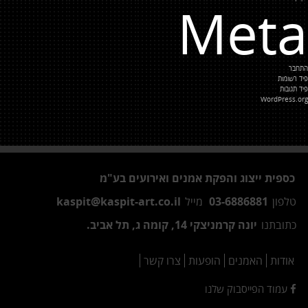
Meta
התחבר
פיד רשומות
פיד תגובות
WordPress.org
כספית ייצוג והפקת אמנים ואירועים בע"מ
טלפון
03-6886881
מייל
kaspit@kaspit-art.co.il
כתובתנו
יונה קרמניצקי 14, קומה ג, תל אביב.
אודות
האמנים
הופעות
צרו קשר
עמוד הפייסבוק שלנו