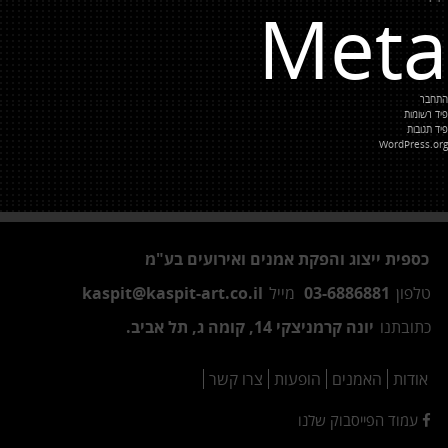
Meta
התחבר
פיד רשומות
פיד תגובות
WordPress.org
כספית ייצוג והפקת אמנים ואירועים בע"מ
טלפון
03-6886881
מייל
kaspit@kaspit-art.co.il
כתובתנו
יונה קרמניצקי 14, קומה ג, תל אביב.
אודות
האמנים
הופעות
צרו קשר
עמוד הפייסבוק שלנו