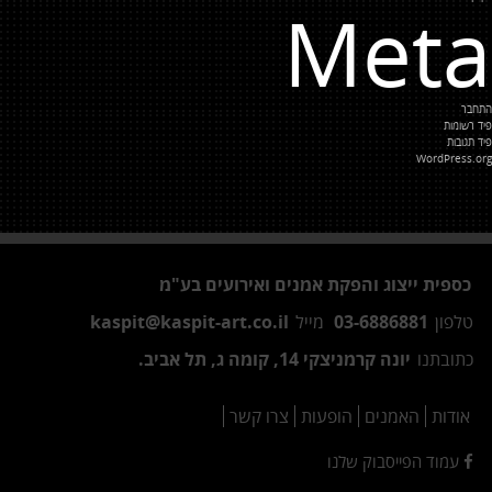
Meta
התחבר
פיד רשומות
פיד תגובות
WordPress.org
כספית ייצוג והפקת אמנים ואירועים בע"מ
טלפון
03-6886881
מייל
kaspit@kaspit-art.co.il
כתובתנו
יונה קרמניצקי 14, קומה ג, תל אביב.
אודות
האמנים
הופעות
צרו קשר
עמוד הפייסבוק שלנו