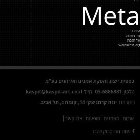
Meta
התחבר
פיד רשומות
פיד תגובות
WordPress.org
כספית ייצוג והפקת אמנים ואירועים בע"מ
טלפון
03-6886881
מייל
kaspit@kaspit-art.co.il
כתובתנו
יונה קרמניצקי 14, קומה ג, תל אביב.
אודות
האמנים
הופעות
צרו קשר
עמוד הפייסבוק שלנו