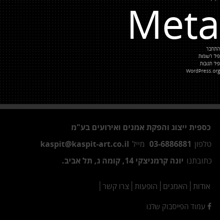
Meta
התחבר
פיד רשומות
פיד תגובות
WordPress.org
כספית ייצוג והפקת אמנים ואירועים בע"מ
טלפון
03-6886881
מייל
kaspit@kaspit-art.co.il
כתובתנו
יונה קרמניצקי 14, קומה ג, תל אביב.
אודות
האמנים
הופעות
צרו קשר
עמוד הפייסבוק שלנו