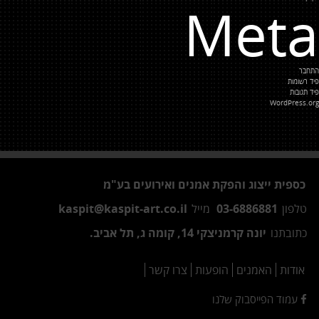
Meta
התחבר
פיד רשומות
פיד תגובות
WordPress.org
כספית ייצוג והפקת אמנים ואירועים בע"מ
טלפון
03-6886881
מייל
kaspit@kaspit-art.co.il
כתובתנו
יונה קרמניצקי 14, קומה ג, תל אביב.
אודות
האמנים
הופעות
צרו קשר
עמוד הפייסבוק שלנו